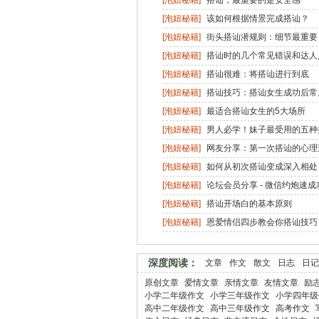
[泡妞秘籍]
搭讪，最重要的是安全感
[泡妞秘籍]
该如何根据情景完成搭讪？
[泡妞秘籍]
街头搭讪潜规则：细节最重要
[泡妞秘籍]
搭讪时的几个常见错误和达人
[泡妞秘籍]
搭讪很难：将搭讪进行到底
[泡妞秘籍]
搭讪技巧：搭讪女生成功后常
[泡妞秘籍]
最适合搭讪女生的5大场所
[泡妞秘籍]
男人必学！妹子最受用的五种
[泡妞秘籍]
网友分享：第一次搭讪的心理
[泡妞秘籍]
如何从初次搭讪变成深入相处
[泡妞秘籍]
论坛会员分享 - 微信约炮速成
[泡妞秘籍]
搭讪开场白的基本原则
[泡妞秘籍]
恩爱情侣四步教会你搭讪技巧
深度阅读：
文章
作文
散文
日志
日记
原创文章
爱情文章
亲情文章
友情文章
励
小学二年级作文
小学三年级作文
小学四年级
高中二年级作文
高中三年级作文
高考作文