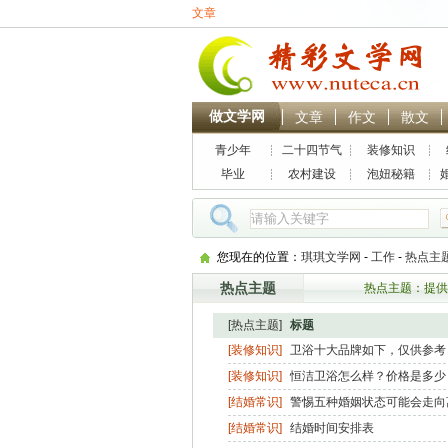
文章
做文学网
文章
作文
散文
青少年
二十四节气
装修知识
毕业
农村建设
泡妞秘籍
您现在的位置：
琪琪文学网
-
工作
-
热点主
热点主题
热点主题：提供
[热点主题]
标题
[装修知识]
卫浴十大品牌如下，仅供参考
[装修知识]
恒洁卫浴怎么样？价格是多少
[结婚常识]
警惕五种婚姻状态可能会走向
[结婚常识]
结婚时间安排表