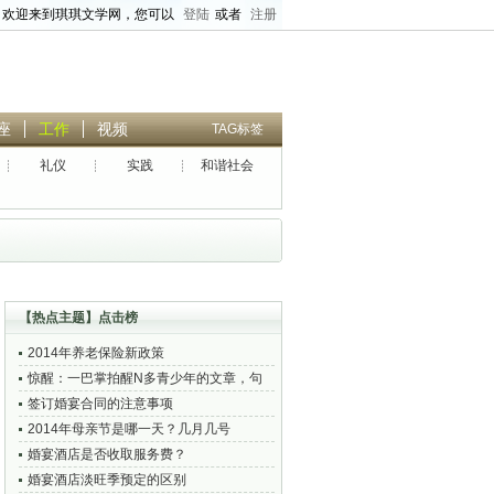
欢迎来到琪琪文学网，您可以
登陆
或者
注册
座
工作
视频
TAG标签
礼仪
实践
和谐社会
搜索正文
、
高级标题搜索
【
热点主题
】点击榜
2014年养老保险新政策
惊醒：一巴掌拍醒N多青少年的文章，句
句触及神经！
签订婚宴合同的注意事项
2014年母亲节是哪一天？几月几号
婚宴酒店是否收取服务费？
婚宴酒店淡旺季预定的区别