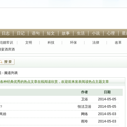
日志
日记
语句
短文
故事
生活
小说
心理
星
结婚常识
文明
科技
环保
法律
改革
婚宴酒席酒
店
热门搜索：
林黛玉
贾宝玉
封神英雄榜
恋爱
青春
题
- 频道列表
各种经典优秀的热点文章在线阅读欣赏，欢迎前来发表阅读热点主题文章
作者
日期
卫浴
2014-05-05
？
恒洁卫浴
2014-05-05
离婚
网络
2014-05-03
雨玲
2014-05-03