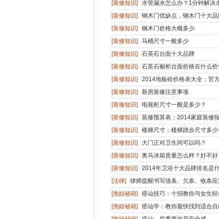
[装修知识]
水管漏水怎么办？1分钟解决
[装修知识]
钢木门优缺点，钢木门十大品
[装修知识]
钢木门价格大概多少
[装修知识]
马桶尺寸一般多少
[装修知识]
石英石台面十大品牌
[装修知识]
石英石橱柜台面价格在什么价
[装修知识]
2014地板砖价格表大全：官
[装修知识]
新房装修注意事项
[装修知识]
电视柜尺寸一般是多少？
[装修知识]
装修预算表：2014家庭装修
[装修知识]
楼梯尺寸：楼梯踏步尺寸多少
[装修知识]
大门正对卫生间可以吗？
[装修知识]
奥马冰箱质量怎么样？好不好
[装修知识]
2014年卫浴十大品牌排名是
[法律]
律师提醒书写借条、欠条、收条应
[泡妞秘籍]
搭讪技巧：十招教你与女生轻
[泡妞秘籍]
搭讪学：教你最快找到适合自