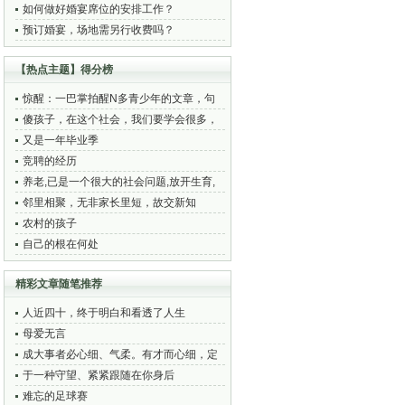
如何做好婚宴席位的安排工作？
预订婚宴，场地需另行收费吗？
【热点主题】得分榜
惊醒：一巴掌拍醒N多青少年的文章，句
句触及神经！
傻孩子，在这个社会，我们要学会很多，
习惯很多
又是一年毕业季
竞聘的经历
养老,已是一个很大的社会问题,放开生育,
似乎是势在必行的了
邻里相聚，无非家长里短，故交新知
农村的孩子
自己的根在何处
精彩文章随笔推荐
人近四十，终于明白和看透了人生
母爱无言
成大事者必心细、气柔。有才而心细，定
属大才
于一种守望、紧紧跟随在你身后
难忘的足球赛