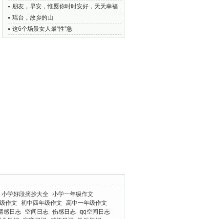
朋友，早安，惟愿你时时安好，天天幸福
瑶台，故乡的山
这6个场景女人最“性”急
小学好段摘抄大全
小学一年级作文
级作文
初中四年级作文
高中一年级作文
情感日志
空间日志
伤感日志
qq空间日志