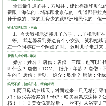
全国最牛逼的县，方城县，建设得跟印度似
费跟上海似的，堵车跟北京似的，街道跟伊拉
孙子似的，挣的工资少的跟非洲难民似的，但
谁比我幽默马上自杀
1、今天我和老婆接儿子放学，儿子和老师
口等。 我老婆看到旁边有个小女孩，就和她聊
左一个阿姨右一个阿姨的叫。 这时儿子走过来
唐僧去婚介所--爆笑
婚介：姓名？ 唐僧：唐僧，三藏，也可以叫
叫什么？ 唐僧：TOM。 婚介：年龄？ 唐僧：
生的？ 唐僧：唐朝。 婚介：职业？ 唐僧：化
笑死不赔，搞笑日志，经典笑话
1.两只母鸡在聊天，对面过来一只无精打 
鸡：做买卖给累的！母鸡：啥买卖累成这样？
精！！！ 2.美女洗完澡后，一丝不挂从浴室走