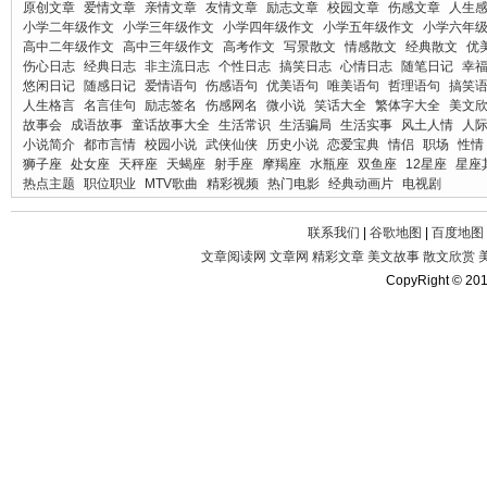
原创文章
爱情文章
亲情文章
友情文章
励志文章
校园文章
伤感文章
人生
小学二年级作文
小学三年级作文
小学四年级作文
小学五年级作文
小学六年
高中二年级作文
高中三年级作文
高考作文
写景散文
情感散文
经典散文
优
伤心日志
经典日志
非主流日志
个性日志
搞笑日志
心情日志
随笔日记
幸
悠闲日记
随感日记
爱情语句
伤感语句
优美语句
唯美语句
哲理语句
搞笑
人生格言
名言佳句
励志签名
伤感网名
微小说
笑话大全
繁体字大全
美文
故事会
成语故事
童话故事大全
生活常识
生活骗局
生活实事
风土人情
人
小说简介
都市言情
校园小说
武侠仙侠
历史小说
恋爱宝典
情侣
职场
性情
狮子座
处女座
天秤座
天蝎座
射手座
摩羯座
水瓶座
双鱼座
12星座
星座
热点主题
职位职业
MTV歌曲
精彩视频
热门电影
经典动画片
电视剧
联系我们
|
谷歌地图
|
百度地图
文章阅读网
文章网
精彩文章
美文故事
散文欣赏
CopyRight © 20