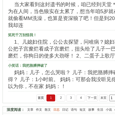
当大家看到这封遗书的时候，咱已经到天堂
为在人间，当色狼实在太累了，想当年咱5岁就
就偷看MM洗澡，也算是资深狼了吧！但是到2
我却连
笑死千万别怪我！
1、儿媳妇住院，公公去探望，问啥病？媳
公把子宫糜烂看成子宫磨烂，扭头给了儿子一
磨烂，你狗日的使多大劲呀！ 2、二蛋子上歌
小笑话：我把胳膊摔破了
妈妈：儿子，怎么哭啦？ 儿子：我把胳膊摔
得？ 儿子：1小时前。 妈妈：可那会我没听见
以为你，不在家 妈妈：！
首页
1
2
3
4
下一页
末页
深度阅读：
文章
作文
散文
日志
日记
语句
短文
故事
生活
小说