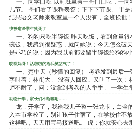
一、同学口吃 以前班里有一哥们口吃，一同
几节。 哥们看了课程表答：下下下节课。 于
结果语文老师来教室里一个人没有，全班挨批！
快被这些学生笑死了
一、狗狗只吃半碗饭 昨天吃饭，看到食量很
碗饭，我感到很疑惑，就问她说：今天怎么破天
是乖巧的说：因为我以前都要留半碗饭给狗狗小
哎呀妈呀！活啦啦的给我笑岔气了！
一、楚中天（秒懂的回复） 考卷发到最后一
字叫着：林蛋大。 没有人回应。又叫了一次：
师不耐了，问：没拿到考卷的人举手。 一学生
动物开学，家长们不断嘱咐……
龙：开学了，我给我儿子整一张龙卡，白金的
入本市学校了，别让孩子住宿了，在学校住不
这样吧，天天用宝马接送吧。 虎：你就安心去