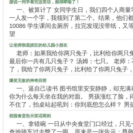
据说一同学看完这笑话，就得哮喘了！
一、被算计了 女同学生日，我们四个人商量
一人发一个字，我领到了第二个。结果，他们都
10086 学生课间去厕所，拉完发现没带纸，
望
让老师彻底抓狂的幼儿园小朋友
老师：如果我给你两只兔子，比利给你两只
最后你一共有几只兔子？ 汤姆：七只。 老师
了，我给了你两只兔子，比利给了你两只兔子
爆笑无敌的神奇回答
一、逼自己读书 图书馆里安安静静，却充满
你为什么每天坐在我的对面。 男孩涨红了脸，
不住了，拍桌站起吼到：你到底想怎么样？ 男
校园食堂告示笑话两则
一、拿错碗 一日从中央食堂门口经过，只见
奇地骑车过去瞥了一眼，原来是一张告示：尊