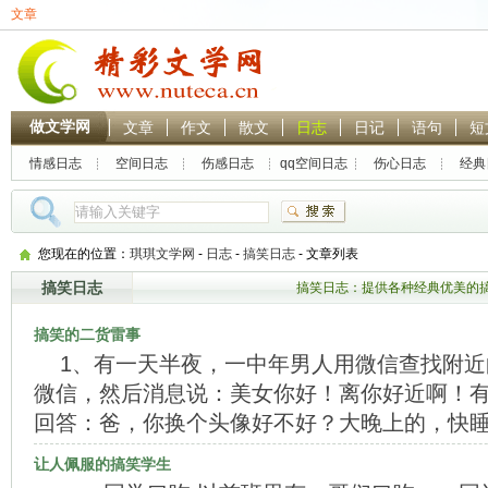
文章
做文学网
文章
作文
散文
日志
日记
语句
短
情感日志
空间日志
伤感日志
qq空间日志
伤心日志
经典
热门搜索：
林黛玉
贾
您现在的位置：
琪琪文学网
-
日志
-
搞笑日志
- 文章列表
搞笑日志
搞笑日志：提供各种经典优美的
搞笑的二货雷事
1、有一天半夜，一中年男人用微信查找附
微信，然后消息说：美女你好！离你好近啊！
回答：爸，你换个头像好不好？大晚上的，快睡
让人佩服的搞笑学生