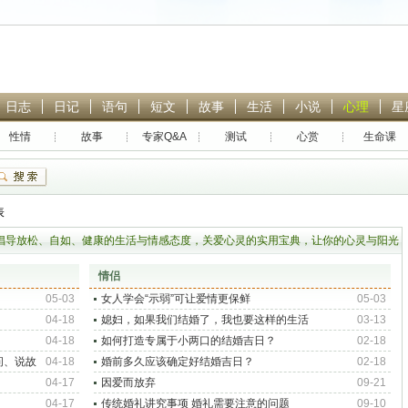
日志
日记
语句
短文
故事
生活
小说
心理
星
性情
故事
专家Q&A
测试
心赏
生命课
热门搜索：
林黛玉
贾宝玉
封神英雄榜
恋爱
青春
表
倡导放松、自如、健康的生活与情感态度，关爱心灵的实用宝典，让你的心灵与阳光
一同起舞。
情侣
05-03
女人学会“示弱”可让爱情更保鲜
05-03
04-18
媳妇，如果我们结婚了，我也要这样的生活
03-13
04-18
如何打造专属于小两口的结婚吉日？
02-18
问、说故
04-18
婚前多久应该确定好结婚吉日？
02-18
04-17
因爱而放弃
09-21
04-17
传统婚礼讲究事项 婚礼需要注意的问题
09-10