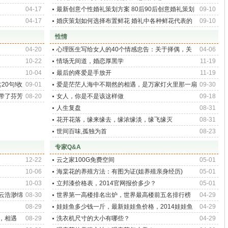
04-17
最新创意个性婚礼策划方案 80后90后创意婚礼策划
09-10
方案
04-17
婚庆策划如何选择布置鲜花 婚礼中各种鲜花代表的
09-10
寓意
性情
04-20
心理医生写给女人的40个情感忠告：关于择偶，关
04-06
于男人，关于自己，关于人生
10-22
情场无间道，婚恋厚黑学
11-19
10-04
最后的疼爱是手放开
11-19
20句!收
09-01
爱是茫茫人海中不期然的相遇，是万家灯火里那一扇
09-30
开启的幽窗， 是茂密森林
带了芬芳
08-20
女人，你是不是该这样做
09-18
人生复盘
08-31
花开花落，缘来缘去，缘浓缘淡，缘飞缘灭
08-31
世间百味,孤独为首
08-23
专家Q&A
12-22
云之家100G免费空间
05-01
10-06
海棠花的养殖方法：有图为证(姐养殖亲身经历)
05-01
10-03
立邦漆价格表，2014官网报价多少？
05-01
云浩渺绵
08-30
世界第一高楼排名出炉，世界最高楼前五名排行榜
04-29
08-29
娃娃鱼多少钱一斤，最新娃娃鱼价格，2014娃娃鱼
04-29
多少钱一斤？
，相遇
08-29
洗衣机尺寸的大小有哪些？
04-29