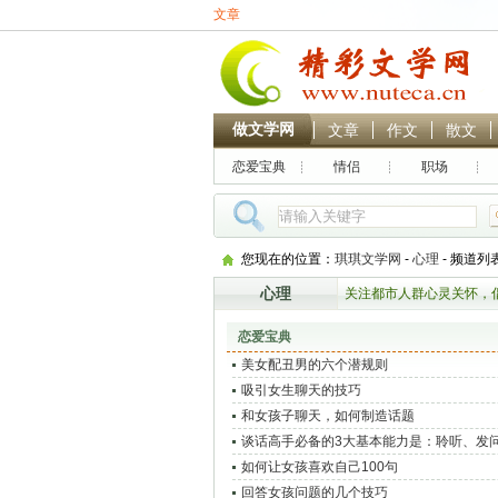
文章
做文学网
文章
作文
散文
恋爱宝典
情侣
职场
您现在的位置：
琪琪文学网
-
心理
- 频道列
心理
关注都市人群心灵关怀，
恋爱宝典
美女配丑男的六个潜规则
吸引女生聊天的技巧
和女孩子聊天，如何制造话题
谈话高手必备的3大基本能力是：聆听、发
事
如何让女孩喜欢自己100句
回答女孩问题的几个技巧