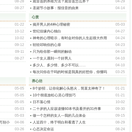
08-28
观音莲的养殖方法？观音莲怎么养？
04-29
08-27
圣诞节小故事：报佳音的由来
04-14
心赏
01-22
揭开男人的4种心理秘密
05-03
10-12
世纪佳缘内心独白
04-27
10-02
神奇的心理暗示，有时会对你的人生起很大作用
04-24
09-12
轻轻叩响你的心扉
04-23
09-11
只为给你那一瞬间的触动
04-10
08-27
一个女人遇到一个好男人
04-10
多少人、多少情、多少不可以……
04-10
每次问你在干吗的时候是我真的好想你，你懂吗
03-25
养心坊
05-05
8个妙招，让你化解心头怒火，简直太神奇了！
01-21
05-05
10个彻底放松心灵心理技巧
01-21
05-05
日不落心情
10-02
05-03
二十岁的人应该读懂60本书及看开的31件事
09-30
05-03
做一个怎样的女人---我的几点体会
09-15
万别小
04-06
人近四十，终于明白和看透了人生
08-29
03-26
心态决定命运
08-24