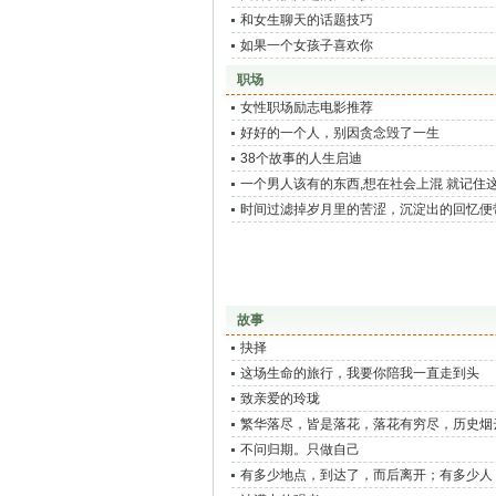
和女生聊天的话题技巧
如果一个女孩子喜欢你
职场
女性职场励志电影推荐
好好的一个人，别因贪念毁了一生
38个故事的人生启迪
一个男人该有的东西,想在社会上混 就记住这
藏疯了
时间过滤掉岁月里的苦涩，沉淀出的回忆便
和美好
故事
抉择
这场生命的旅行，我要你陪我一直走到头
致亲爱的玲珑
繁华落尽，皆是落花，落花有穷尽，历史烟
延，荡不尽的千古盛衰
不问归期。只做自己
有多少地点，到达了，而后离开；有多少人