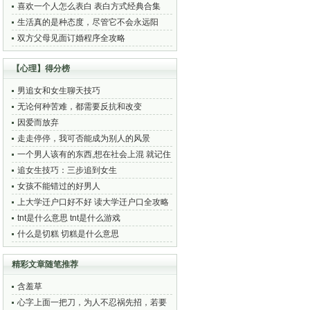
喜欢一个人怎么表白 表白方式经典合集
生活真的是种态度，尽管它不会永远阳
光，但你却可以寻找内心的那片艳阳
双方父母见面订婚程序全攻略
【心理】得分榜
男追女和女生聊天技巧
无论何种苦难，都需要反抗和改变
因爱而放弃
走走停停，我可否能成为别人的风景
一个男人该有的东西,想在社会上混 就记住
这20句!收藏疯了
追女生技巧：三步追到女生
女孩不能错过的好男人
上大学迁户口好不好 读大学迁户口全攻略
tnt是什么意思 tnt是什么游戏
什么是切糕 切糕是什么意思
精彩文章随笔推荐
含羞草
心字上面一把刀，为人不忍祸先招，若要