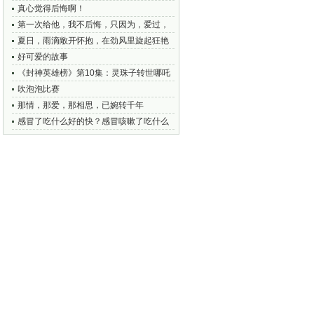
忍得一时气，然后方知忍为高
真心觉得后悔啊！
第一次给他，我不后悔，只因为，爱过，
便想被记得
夏日，雨滴敞开怀抱，在劲风里旋起狂艳
的舞姿，尽情撒欢
好可爱的故事
《封神英雄榜》第10集：灵珠子转世哪吒
出世
吹泡泡比赛
那情，那爱，那相思，已婉转千年
感冒了吃什么好的快？感冒咳嗽了吃什么
食物：蔬菜、水果、药、鸡蛋？