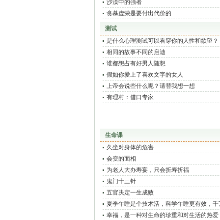
了，而后分别
沙漠中的强者
贪慕虚荣是要付出代价的
测试
是什么心理测试可以看穿你的人性和欲望？
相同的故事不同的启迪
谁都想占有好男人随想
假如你爱上了喜欢文字的女人
上帝会说些什么呢？请替我想一想
有理村：借口专家
生命课
久坐对身体的危害
会变的面相
为老人大办寿宴，只会折寿折福
鬼门十三针
五官决定一生成败
夏季午睡是个技术活，科学午睡更有效，千
觑！
幸福，是一种对生命的珍重和对生活的热爱