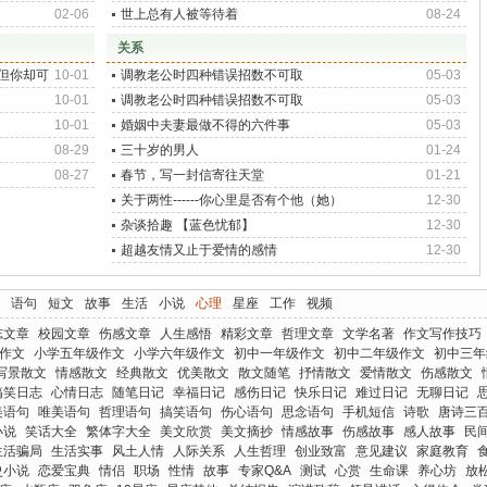
02-06
世上总有人被等待着
08-24
关系
但你却可
10-01
调教老公时四种错误招数不可取
05-03
10-01
调教老公时四种错误招数不可取
05-03
10-01
婚姻中夫妻最做不得的六件事
05-03
08-29
三十岁的男人
01-24
08-27
春节，写一封信寄往天堂
01-21
关于两性------你心里是否有个他（她）
12-30
杂谈拾趣 【蓝色忧郁】
12-30
超越友情又止于爱情的感情
12-30
语句
短文
故事
生活
小说
心理
星座
工作
视频
志文章
校园文章
伤感文章
人生感悟
精彩文章
哲理文章
文学名著
作文写作技巧
作文
小学五年级作文
小学六年级作文
初中一年级作文
初中二年级作文
初中三年
写景散文
情感散文
经典散文
优美散文
散文随笔
抒情散文
爱情散文
伤感散文
搞笑日志
心情日志
随笔日记
幸福日记
感伤日记
快乐日记
难过日记
无聊日记
美语句
唯美语句
哲理语句
搞笑语句
伤心语句
思念语句
手机短信
诗歌
唐诗三
小说
笑话大全
繁体字大全
美文欣赏
美文摘抄
情感故事
伤感故事
感人故事
民
生活骗局
生活实事
风土人情
人际关系
人生哲理
创业致富
意见建议
家庭教育
史小说
恋爱宝典
情侣
职场
性情
故事
专家Q&A
测试
心赏
生命课
养心坊
放