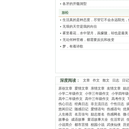
各牙的开髓洞型
放松
生活真的是种态度，尽管它不会永远阳光，
以寻找内心的那片艳阳
无垠的天空是我的向往
雾里看花，水中望月，虽朦胧，却也是最美
无论何种苦难，都需要反抗和改变
梦，有着诗歌
深度阅读：
文章
作文
散文
日志
日记
原创文章
爱情文章
亲情文章
友情文章
励
小学二年级作文
小学三年级作文
小学四年级
高中二年级作文
高中三年级作文
高考作文
伤心日志
经典日志
非主流日志
个性日志
悠闲日记
随感日记
爱情语句
伤感语句
优
人生格言
名言佳句
励志签名
伤感网名
微
故事会
成语故事
童话故事大全
生活常识
小说简介
都市言情
校园小说
武侠仙侠
历