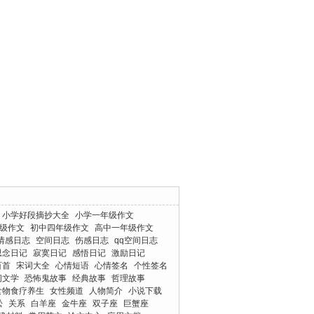
小学好段摘抄大全
小学一年级作文
级作文
初中四年级作文
高中一年级作文
情感日志
空间日志
伤感日志
qq空间日志
思念日记
寂寞日记
感悟日记
激励日记
百首
宋词大全
心情短语
心情签名
个性签名
间文学
恐怖鬼故事
经典故事
哲理故事
食物食疗养生
女性频道
人物简介
小说下载
松
关系
白羊座
金牛座
双子座
巨蟹座