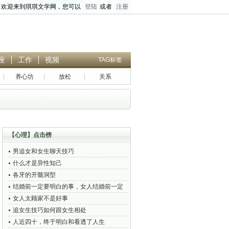
欢迎来到琪琪文学网，您可以
登陆
或者
注册
座
工作
视频
TAG标签
养心坊
放松
关系
搜索正文
、
高级标题搜索
【
心理
】点击榜
男追女和女生聊天技巧
什么才是异性知己
各牙的开髓洞型
结婚前一定要明白的事，女人结婚前一定
要看的10句话
女人太顾家不是好事
追女生技巧如何跟女生相处
人近四十，终于明白和看透了人生