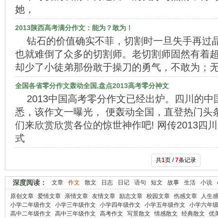
她，
2013陕西高考满分作文：能为？敢为！
钻石的价值确实不菲，切割时一旦失手再过
也就难倒了众多的切割师。老切割师固然有着
却少了小徒弟那份敢于操刀的勇气，不敢为；
全国各省零分作文轰动全国,盘点2013高考零分神文
2013中国高考零分作文已经出炉。四川的
悉，该作文一曝光， 便轰动全国，直登热门头
们来欣赏欣赏各位的惊世神作吧! 网传2013四
式
共
1
页 /
7
条记录
深度阅读：
文章
作文
散文
日志
日记
语句
短文
故事
生活
小说
原创文章
爱情文章
亲情文章
友情文章
励志文章
校园文章
伤感文章
人生
小学二年级作文
小学三年级作文
小学四年级作文
小学五年级作文
小学六年
高中二年级作文
高中三年级作文
高考作文
写景散文
情感散文
经典散文
优