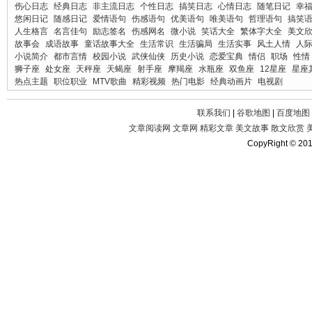
伤心日志
经典日志
非主流日志
个性日志
搞笑日志
心情日志
随笔日记
幸
悠闲日记
随感日记
爱情语句
伤感语句
优美语句
唯美语句
哲理语句
搞笑
人生格言
名言佳句
励志签名
伤感网名
微小说
笑话大全
繁体字大全
美文
故事会
成语故事
童话故事大全
生活常识
生活骗局
生活实事
风土人情
人
小说简介
都市言情
校园小说
武侠仙侠
历史小说
恋爱宝典
情侣
职场
性情
狮子座
处女座
天秤座
天蝎座
射手座
摩羯座
水瓶座
双鱼座
12星座
星座
热点主题
职位职业
MTV歌曲
精彩视频
热门电影
经典动画片
电视剧
联系我们
|
谷歌地图
|
百度地图
文章阅读网
文章网
精彩文章
美文故事
散文欣赏
CopyRight © 20