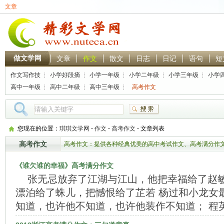
文章
做文学网
文章
作文
散文
日志
日记
语句
短
作文写作技
小学好段摘
小学一年级
小学二年级
小学三年级
小学
巧
抄大全
作文
作文
作文
作
高中一年级
高中二年级
高中三年级
高考作文
作文
作文
作文
热门搜索：
林黛玉
贾
您现在的位置：
琪琪文学网
-
作文
-
高考作文
- 文章列表
高考作文
高考作文：提供各种经典优美的高中考试作文、高考满分作
赏
《谁欠谁的幸福》高考满分作文
张无忌放弃了江湖与江山，他把幸福给了赵
漂泊给了蛛儿，把憾恨给了芷若 杨过和小龙女
知道，也许他不知道，也许他装作不知道； 程