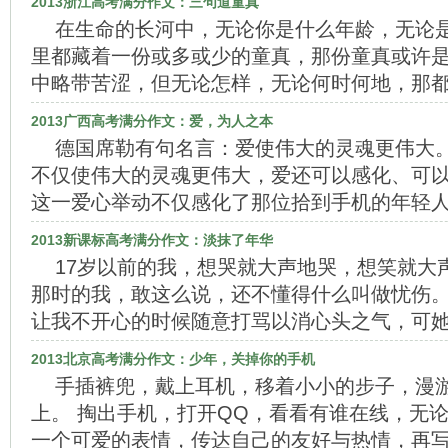
2013浙江高考满分作文：三句道童真
在生命的长河中，无论你是什么年龄，无论
里都藏着一份或多或少的童真，那份童真或许
中略带苦涩，但无论怎样，无论何时何地，那
2013广西高考满分作文：爱，为人之本
德国席勒有句名言：爱使伟大的灵魂更伟大
不仅使伟大的灵魂更伟大，爱还可以感化、可
这一爱心举动不仅感化了那位拾到手机的年轻
2013新课标高考满分作文：淡抹了年华
17岁以前的我，想哭就大声地哭，想笑就大
那时的我，敢这么说，还不懂得什么叫做忧伤
让我不开心的时候随意打骂以消心头之气，可
2013北京高考满分作文：少年，关掉你的手机
手插裤兜，戴上耳机，移着小小的步子，漫
上。 掏出手机，打开QQ，看看有谁在线，无
一个可爱的表情，传达自己的友好与热情，再